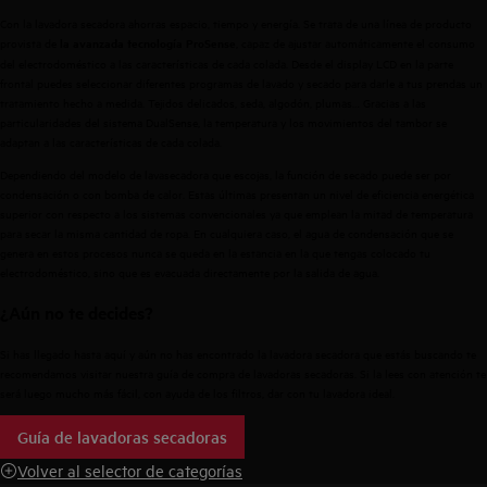
Con la lavadora secadora ahorras espacio, tiempo y energía. Se trata de una línea de producto
provista de
, capaz de ajustar automáticamente el consumo
la avanzada tecnología ProSense
del electrodoméstico a las características de cada colada. Desde el display LCD en la parte
frontal puedes seleccionar diferentes programas de lavado y secado para darle a tus prendas un
tratamiento hecho a medida. Tejidos delicados, seda, algodón, plumas… Gracias a las
particularidades del sistema DualSense, la temperatura y los movimientos del tambor se
adaptan a las características de cada colada.
Dependiendo del modelo de lavasecadora que escojas, la función de secado puede ser por
condensación o con bomba de calor. Estas últimas presentan un nivel de eficiencia energética
superior con respecto a los sistemas convencionales ya que emplean la mitad de temperatura
para secar la misma cantidad de ropa. En cualquiera caso, el agua de condensación que se
genera en estos procesos nunca se queda en la estancia en la que tengas colocado tu
electrodoméstico, sino que es evacuada directamente por la salida de agua.
¿Aún no te decides?
Si has llegado hasta aquí y aún no has encontrado la lavadora secadora que estás buscando te
recomendamos visitar nuestra guía de compra de lavadoras secadoras. Si la lees con atención te
será luego mucho más fácil, con ayuda de los filtros, dar con tu lavadora ideal.
Guía de lavadoras secadoras
Volver al selector de categorías