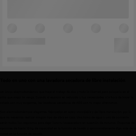
Todo en uno con una lavadora secadora de libre instalación
Un único electrodoméstico que hace el trabajo de dos y toda la libertad para colocarlo en el
sitio que mejor te venga. Cuando el espacio es reducido y tus necesidades a la hora de hacer la
colada son muy exigentes, las
lavadoras secadoras de AEG
son tu mejor alternativa.
Son electrodomésticos elegantes, fabricados en acero inoxidable y de libre instalación, por lo
que no necesitas realizar ningún tipo de obra en casa. Una toma de agua y una de corriente
serán todos los requisitos para dejar lista tu lavasecadora en cuestión de minutos. Dispones de
opciones de hasta 10 kg de capacidad en la función de lavado y aproximadamente algo más de la
mitad en la función de secado.