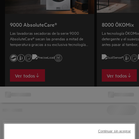
9000 AbsoluteCare®
8000 ÖKOMix
Las lavadoras secadoras de la serie 9000
La tecnología ÖKOMix
AbsoluteCare® secan las prendas a mitad de
detergente y el suavi
temperatura gracias a su exclusiva tecnología
antes pasar al tambor
de bomba de calor.
completa y un secado 
Ver todos
Ver todos
Continuar sin aceptar