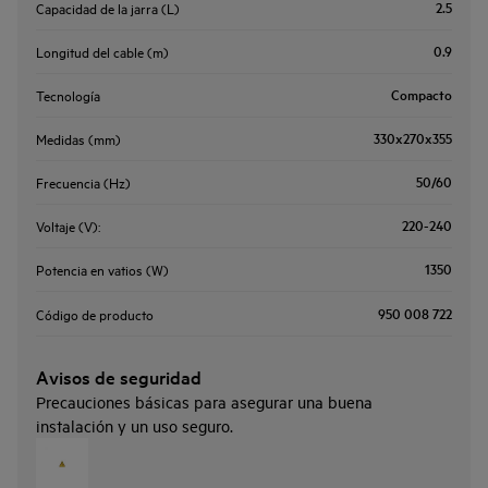
2.5
Capacidad de la jarra (L)
0.9
Longitud del cable (m)
Compacto
Tecnología
330x270x355
Medidas (mm)
50/60
Frecuencia (Hz)
220-240
Voltaje (V):
1350
Potencia en vatios (W)
950 008 722
Código de producto
Avisos de seguridad
Precauciones básicas para asegurar una buena
instalación y un uso seguro.