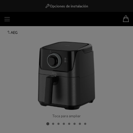
Opciones de instalación
AEG
Toca para ampliar