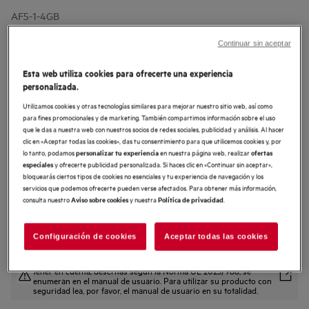
AF5-1-4GB
Freidora de aire de 2,5 litros
Continuar sin aceptar
3.4 (5)
Esta web utiliza cookies para ofrecerte una experiencia
Beneficios
personalizada.
Consigue la textura de los alimentos fritos usando poco o nada de aceite.
Utilizamos cookies y otras tecnologías similares para mejorar nuestro sitio web, así como
Con la freidora Deli 6 Air Fryer.
para fines promocionales y de marketing. También compartimos información sobre el uso
Resultados crujientes con la circulación de aire caliente – usando poco o
nada de aceite
que le das a nuestra web con nuestros socios de redes sociales, publicidad y análisis. Al hacer
Resultados crujientes con la circulación de aire caliente – usando poco o
clic en «Aceptar todas las cookies», das tu consentimiento para que utilicemos cookies y, por
nada de aceite.
lo tanto, podamos
en nuestra página web, realizar
personalizar tu experiencia
ofertas
y ofrecerte publicidad personalizada. Si haces clic en «Continuar sin aceptar»,
especiales
bloquearás ciertos tipos de cookies no esenciales y tu experiencia de navegación y los
servicios que podemos ofrecerte pueden verse afectados. Para obtener más información,
consulta nuestro
y nuestra
.
Aviso sobre cookies
Política de privacidad
Configuración de cookies
Aceptar todas las cookies
Tanto las instrucciones de seguridad como las precauciones a
tener en cuenta, descritas según la Norma UE 2023/988, se
enumeran en el manual de usuario. Para utilizar su producto con
seguridad lea, por favor, el manual de usuario en su totalidad.