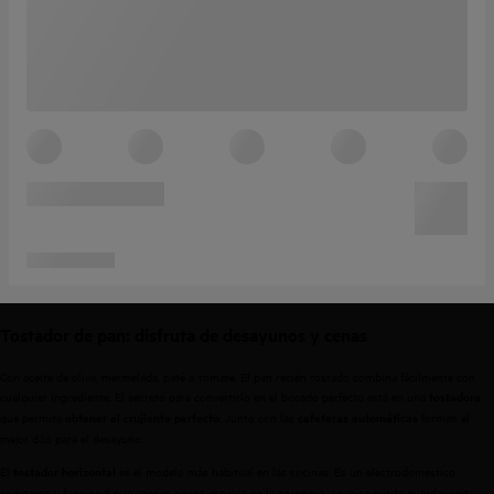
Tostador de pan: disfruta de desayunos y cenas
Con aceite de oliva, mermelada, paté o tomate. El pan recién tostado combina fácilmente con
cualquier ingrediente. El secreto para convertirlo en el bocado perfecto está en una
tostadora
que permita
. Junto con las
forman el
obtener el crujiente perfecto
cafeteras automáticas
mejor dúo para el desayuno.
El
es el modelo más habitual en las cocinas. Es un electrodoméstico
tostador horizontal
compacto y funcional que apenas ocupa espacio en la encimera y que se puede guardar con