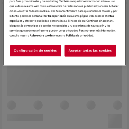
para fines promocionales y de marketing. También compartimos información sobre el uso
que le das a nuestra web con nuestros socios de redes sociales, publicidad y análisis. Al hacer
clic en «Aceptar todas las cookies», das tu consentimiento para que utilicemos cookies y, por
lo tanto, podamos
en nuestra página web, realizar
personalizar tu experiencia
ofertas
y ofrecerte publicidad personalizada. Si haces clic en «Continuar sin aceptar»,
especiales
bloquearás ciertos tipos de cookies no esenciales y tu experiencia de navegación y los
servicios que podemos ofrecerte pueden verse afectados. Para obtener más información,
consulta nuestro
y nuestra
.
Aviso sobre cookies
Política de privacidad
Configuración de cookies
Aceptar todas las cookies