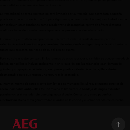
comodidad en cualquier armario de la cocina.
La versatilidad de estos aparatos no está limitada por su tamaño. Una
tostadora pequeña
puede ser un electrodoméstico útil para algo más que para tostar. Las
mejores tostadoras de
incluyen otras
, aparte de ofrecer distintas
pan
funciones como recalentar o descongelar
configuraciones de tostado para adaptarse a las preferencias de cada usuario.
El crujiente y el tostado siempre tienen una textura ideal. La rueda de niveles permite
seleccionar entre
diferentes, desde un ligero toque de calor hasta un
7 modos de preparación
tueste más crocante, sin riesgo de que el pan se queme.
Pero no solo trabajan con pan. En las ranuras de estas tostadoras también se pueden introducir
. Y en el caso de que las rebanadas sean demasiado
bollos, panecillos e incluso croissants
grandes y no quepan en el interior, siempre es posible calentarlas en la
rejilla exterior
para que tengan una textura más apetecible.
desmontable
El mantenimiento de estos electrodomésticos es muy sencillo. El recubrimiento exterior de
facilita mucho la limpieza y la
acero inoxidable antihuellas
bandeja de migas extraíble
permite vaciar el tostador sin que caiga nada al suelo. Con estos y otros
pequeños
están garantizados el orden en la cocina y el sabor del pan recién hecho.
electrodomésticos