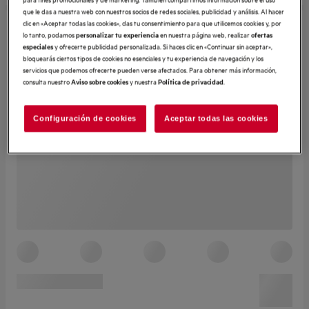
que le das a nuestra web con nuestros socios de redes sociales, publicidad y análisis. Al hacer
clic en «Aceptar todas las cookies», das tu consentimiento para que utilicemos cookies y, por
lo tanto, podamos
en nuestra página web, realizar
personalizar tu experiencia
ofertas
y ofrecerte publicidad personalizada. Si haces clic en «Continuar sin aceptar»,
especiales
bloquearás ciertos tipos de cookies no esenciales y tu experiencia de navegación y los
servicios que podemos ofrecerte pueden verse afectados. Para obtener más información,
consulta nuestro
y nuestra
.
Aviso sobre cookies
Política de privacidad
Configuración de cookies
Aceptar todas las cookies