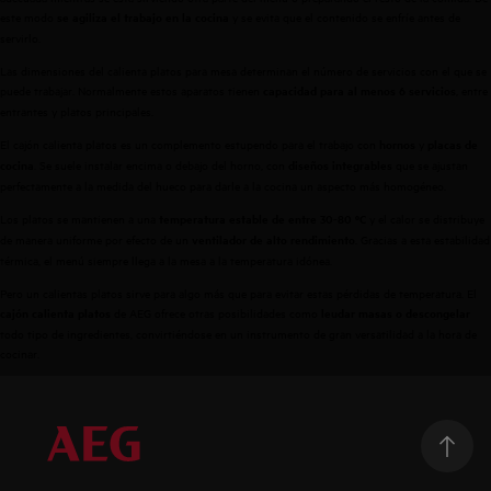
este modo
y se evita que el contenido se enfríe antes de
se agiliza el trabajo en la cocina
servirlo.
Las dimensiones del calienta platos para mesa determinan el número de servicios con el que se
puede trabajar. Normalmente estos aparatos tienen
, entre
capacidad para al menos 6 servicios
entrantes y platos principales.
El cajón calienta platos es un complemento estupendo para el trabajo con
y
hornos
placas de
. Se suele instalar encima o debajo del horno, con
que se ajustan
cocina
diseños integrables
perfectamente a la medida del hueco para darle a la cocina un aspecto más homogéneo.
Los platos se mantienen a una
y el calor se distribuye
temperatura estable de entre 30-80 ºC
de manera uniforme por efecto de un
. Gracias a esta estabilidad
ventilador de alto rendimiento
térmica, el menú siempre llega a la mesa a la temperatura idónea.
Pero un calientas platos sirve para algo más que para evitar estas pérdidas de temperatura. El
de AEG ofrece otras posibilidades como
cajón calienta platos
leudar masas o descongelar
todo tipo de ingredientes, convirtiéndose en un instrumento de gran versatilidad a la hora de
cocinar.