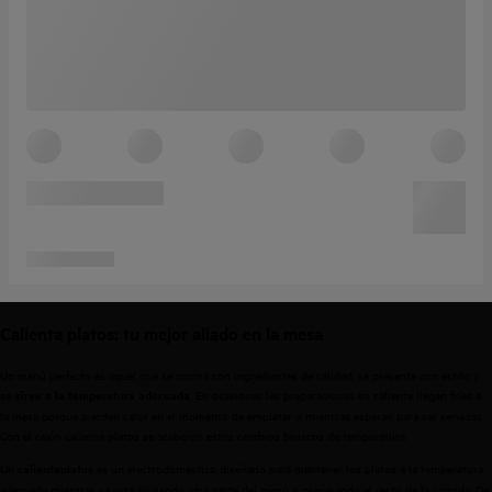
Calienta platos: tu mejor aliado en la mesa
Un menú perfecto es aquel que se cocina con ingredientes de calidad, se presenta con estilo y
. En ocasiones las preparaciones en caliente llegan frías a
se sirve a la temperatura adecuada
la mesa porque pierden calor en el momento de emplatar o mientras esperan para ser servidas.
Con el cajón calienta platos se acabaron estos cambios bruscos de temperatura.
Un
es un electrodoméstico diseñado para mantener los platos a la temperatura
calientaplatos
adecuada mientras se está sirviendo otra parte del menú o preparando el resto de la comida. De