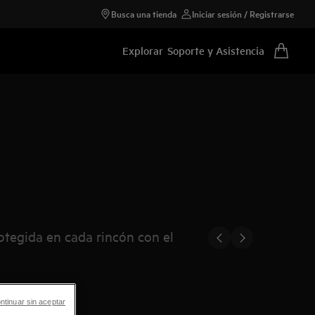
Busca una tienda
Iniciar sesión / Registrarse
Explorar
Soporte y Asistencia
rotegida en cada rincón con el
ntinuar sin aceptar