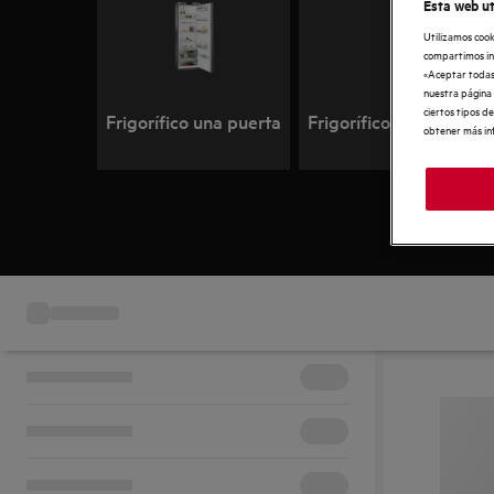
Esta web ut
Utilizamos cook
compartimos inf
«Aceptar todas 
nuestra página
ciertos tipos d
Frigorífico una puerta
Frigorífico una puerta 
obtener más in