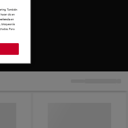
keting. También
hacer clic en
en
periencia
», bloquearás
ectados. Para