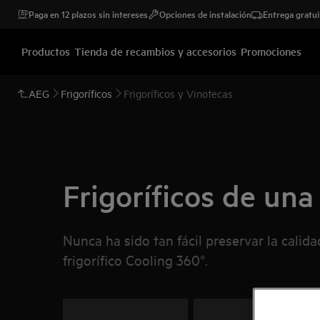
Paga en 12 plazos sin intereses
Opciones de instalación
Entrega gratui
Productos
Tienda de recambios y accesorios
Promociones
AEG
Frigoríficos
Frigoríficos y Vinotecas
Frigoríficos de una
Nunca ha sido tan fácil preservar la calid
frigorífico Cooling 360°.