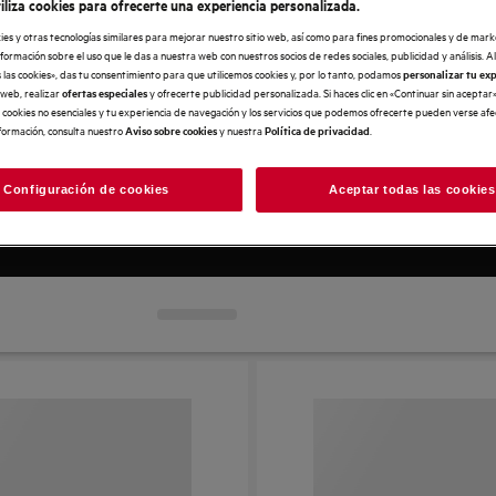
iliza cookies para ofrecerte una experiencia personalizada.
ies y otras tecnologías similares para mejorar nuestro sitio web, así como para fines promocionales y de mar
ormación sobre el uso que le das a nuestra web con nuestros socios de redes sociales, publicidad y análisis. Al 
las cookies», das tu consentimiento para que utilicemos cookies y, por lo tanto, podamos
personalizar tu ex
 web, realizar
y ofrecerte publicidad personalizada. Si haces clic en «Continuar sin aceptar
ofertas especiales
e cookies no esenciales y tu experiencia de navegación y los servicios que podemos ofrecerte pueden verse af
integrable
Guía de compra
formación, consulta nuestro
y nuestra
.
Aviso sobre cookies
Política de privacidad
Configuración de cookies
Aceptar todas las cookies