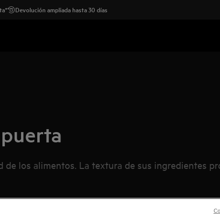
ta*
Devolución ampliada hasta 30 días
 puerta
ad de los alimentos. La textura de sus ingredientes p
Co