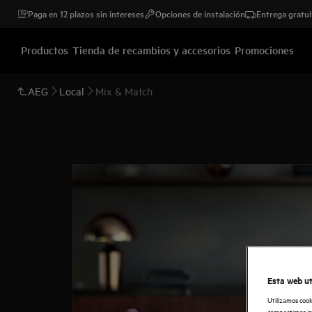
Paga en 12 plazos sin intereses
Opciones de instalación
Entrega gratui
Productos
Tienda de recambios y accesorios
Promociones
AEG
Local
Mix & Match
Esta web ut
Utilizamos cook
compartimos inf