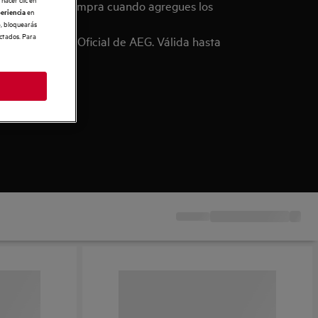
l finalizar la compra cuando agregues los
en
periencia
», bloquearás
ectados. Para
 Tienda Online Oficial de AEG. Válida hasta
12/2026.