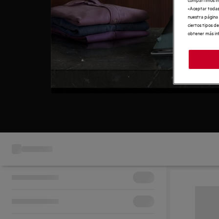
«Aceptar todas 
nuestra página
ciertos tipos d
obtener más in