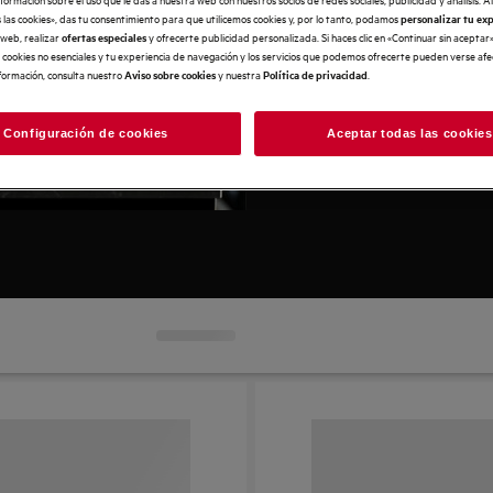
El descuento se deducirá a
las cookies», das tu consentimiento para que utilicemos cookies y, por lo tanto, podamos
personalizar tu ex
productos al carrito.
 web, realizar
y ofrecerte publicidad personalizada. Si haces clic en «Continuar sin aceptar
ofertas especiales
e cookies no esenciales y tu experiencia de navegación y los servicios que podemos ofrecerte pueden verse af
Promoción exclusiva de la
formación, consulta nuestro
y nuestra
.
Aviso sobre cookies
Política de privacidad
agotar stock o hasta el 31/
Configuración de cookies
Aceptar todas las cookies