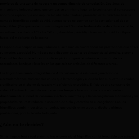
. Dos áreas de
provistos de una zona de nevera y un compartimento de congelación
enfriamiento independientes que comparten un mismo lugar en la cocina, con el consecuente
ahorro de espacio que ello implica. No obstante, también presentan estas características
la
gama de frigoríficos combi de AEG
, aunque estos no cuentan con la particularidad de ser
integrables. ¿Por qué se denominan integrables? Son
,
electrodomésticos de altura variable
normalmente entre los 170 y los 190 cm, diseñados para adaptarse con facilidad a cualquier
hueco del mobiliario de la cocina.
El espacio que ocupan es muy reducido si se tienen en cuenta todas las prestaciones que ofrece
su interior: capacidad MultiSpace para disponer de zonas de almacenaje adicionales, sistema
CustomFlex de contenedores modulares para configurar el interior en función de tus
necesidades, bandejas FlexiFlex en las que colocar artículos de diferentes alturas...
Los
pertenecen a esa nueva generación de
frigoríficos combi integrables de AEG
electrodomésticos tradicionales en los que la tecnología y el diseño han supuesto un cambio
significativo en el ahorro de espacio y la eficiencia energética. El flujo de aire constante del
sistema DynamicAir permite
y con ello
mantener una temperatura uniforme
reducir
, mientras que la descongelación automática y las
drásticamente el nivel de consumo eléctrico
propiedades NoFrost reducen la aparición de hielo y escarcha en el congelador. Con los
frigoríficos combi integrables no tendrás que decidir entre espacio, diseño y últimas
prestaciones; podrás tenerlo todo junto.
¿Aún no te decides?
Si has llegado hasta aquí y aún no has encontrado el frigorífico combi integrable que estabas