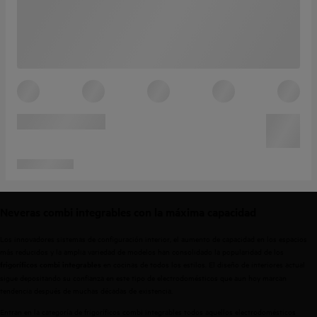
Neveras combi integrables con la máxima capacidad
Los innovadores sistemas de configuración interior, el aumento de capacidad en los espacios
más reducidos y la amplia variedad de modelos han consolidado la popularidad de los
en cocinas de todos los estilos. El diseño de interiores actual
frigoríficos combi integrables
sigue depositando su confianza en este tipo de electrodomésticos que aun hoy marcan
tendencia después de muchas décadas de existencia.
Entran en la categoría de frigoríficos combi integrables todos aquellos electrodomésticos