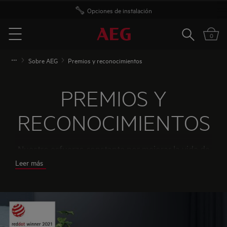
Opciones de instalación
Buscar
0
Menu
Sobre AEG
Premios y reconocimientos
PREMIOS Y
RECONOCIMIENTOS
Nuestro esfuerzo constante por mejorar la vida de
nuestros consumidores ha sido reconocido por
Leer más
instituciones independientes y marcas de prestigio
internacional. Abajo verás algunos de los de los
premios que nos han concedido.