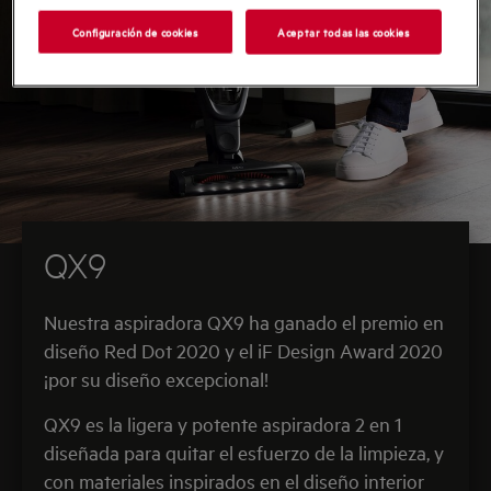
Configuración de cookies
Aceptar todas las cookies
QX9
Nuestra aspiradora QX9 ha ganado el premio en
diseño Red Dot 2020 y el iF Design Award 2020
¡por su diseño excepcional!
QX9 es la ligera y potente aspiradora 2 en 1
diseñada para quitar el esfuerzo de la limpieza, y
con materiales inspirados en el diseño interior