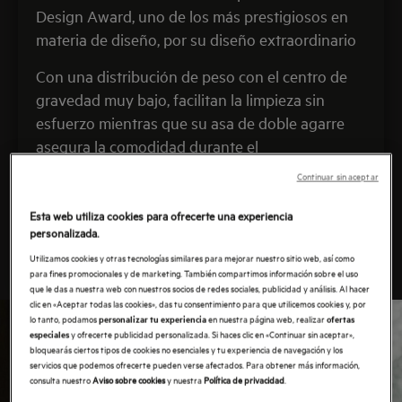
Design Award, uno de los más prestigiosos en
materia de diseño, por su diseño extraordinario
Con una distribución de peso con el centro de
gravedad muy bajo, facilitan la limpieza sin
esfuerzo mientras que su asa de doble agarre
asegura la comodidad durante el
funcionamiento si estamos aspirando en alto y
Continuar sin aceptar
en zonas poco accesibles.
Esta web utiliza cookies para ofrecerte una experiencia
personalizada.
Aspiradoras sin cable AEG
Utilizamos cookies y otras tecnologías similares para mejorar nuestro sitio web, así como
para fines promocionales y de marketing. También compartimos información sobre el uso
que le das a nuestra web con nuestros socios de redes sociales, publicidad y análisis. Al hacer
clic en «Aceptar todas las cookies», das tu consentimiento para que utilicemos cookies y, por
lo tanto, podamos
en nuestra página web, realizar
personalizar tu experiencia
ofertas
y ofrecerte publicidad personalizada. Si haces clic en «Continuar sin aceptar»,
especiales
bloquearás ciertos tipos de cookies no esenciales y tu experiencia de navegación y los
servicios que podemos ofrecerte pueden verse afectados. Para obtener más información,
consulta nuestro
Aviso sobre cookies
y nuestra
Política de privacidad
.