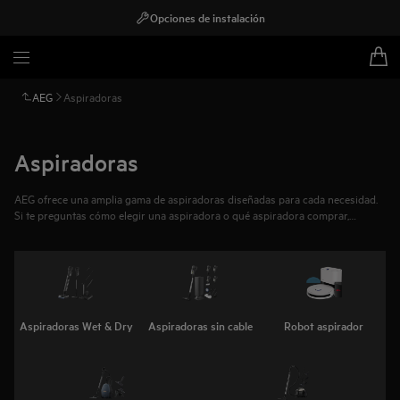
Opciones de instalación
AEG
Aspiradoras
Aspiradoras
AEG ofrece una amplia gama de aspiradoras diseñadas para cada necesidad.
Si te preguntas cómo elegir una aspiradora o qué aspiradora comprar,
descubre nuestras opciones potentes y eficientes: con o sin cable, con bolsa,
sin bolsa o robots inteligentes para una limpieza perfecta.
Aspiradoras Wet & Dry
Aspiradoras sin cable
Robot aspirador