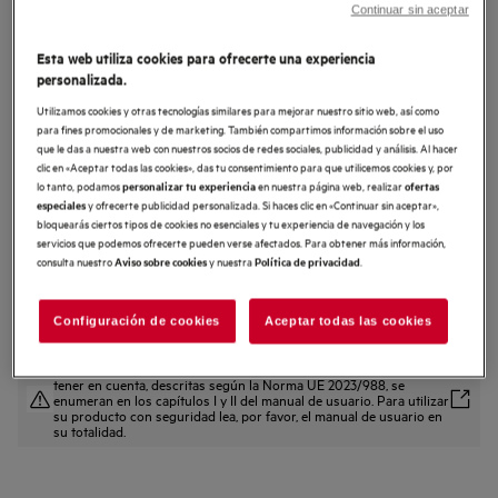
Continuar sin aceptar
CCE84779FB
Placa de inducción con campana
Esta web utiliza cookies para ofrecerte una experiencia
extractora de 83 cm
personalizada.
Utilizamos cookies y otras tecnologías similares para mejorar nuestro sitio web, así como
4.6 (42)
para fines promocionales y de marketing. También compartimos información sobre el uso
que le das a nuestra web con nuestros socios de redes sociales, publicidad y análisis. Al hacer
Ficha de información del producto
clic en «Aceptar todas las cookies», das tu consentimiento para que utilicemos cookies y, por
Beneficios
lo tanto, podamos
en nuestra página web, realizar
personalizar tu experiencia
ofertas
Consigue libertad de diseño en la cocina con una placa y un extractor
y ofrecerte publicidad personalizada. Si haces clic en «Continuar sin aceptar»,
especiales
combinados
bloquearás ciertos tipos de cookies no esenciales y tu experiencia de navegación y los
La cocina con una encimera y un extractor combinados te permiten
servicios que podemos ofrecerte pueden verse afectados. Para obtener más información,
libertad de diseño
consulta nuestro
y nuestra
.
Aviso sobre cookies
Política de privacidad
Personaliza y combina hasta cuatro zonas con la zona doble FlexiBridge
Configuración de cookies
Aceptar todas las cookies
Tanto las instrucciones de seguridad como las precauciones a
tener en cuenta, descritas según la Norma UE 2023/988, se
enumeran en los capítulos I y II del manual de usuario. Para utilizar
su producto con seguridad lea, por favor, el manual de usuario en
su totalidad.