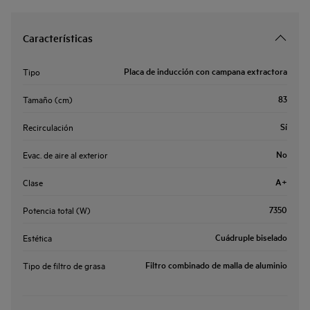
Características
Placa de inducción con campana extractora
Tipo
83
Tamaño (cm)
Sí
Recirculación
No
Evac. de aire al exterior
A+
Clase
7350
Potencia total (W)
Cuádruple biselado
Estética
Filtro combinado de malla de aluminio
Tipo de filtro de grasa