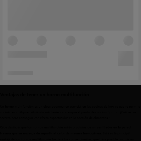
Ventajas de tener un horno multifunción
Un horno multifunción es un electrodoméstico esencial en las cocinas de hoy, ya que te permite
cocinar en cualquier situación manteniendo siempre el punto de cocción óptimo. ¿Cuál es su
secreto para conseguir ese efecto espectacular en la cocción de alimentos?
Cabe destacar que los hornos multifunción están provistos de un
ventilador en la pared
. Esta es la principal
trasera que se encarga de repartir el calor de manera homogénea
ventaja de los hornos multifunción frente a los convencionales, que hace posible cocinar en