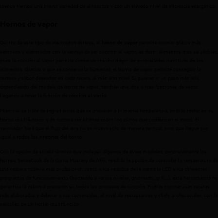
menos tiempo una mayor variedad de alimentos y con un elevado nivel de eficiencia energética.
Hornos de vapor
Dentro de este tipo de electrodomésticos, el
permite cocinar platos más
horno de vapor
sabrosos y elaborados con la ventaja de ser cocción al vapor, es decir, alimentos más saludables,
pues la cocción al vapor permite conservar mucho mejor las propiedades nutritivas de los
alimentos. Gracias a que se conserva la humedad, el horno de vapor permite conseguir la
textura y sabor deseados en cada receta, al más alto nivel. Si quieres ir un paso más allá,
dependiendo del modelo de horno de vapor, tendrán una, dos o tres funciones de vapor,
llegando a tener la función de
.
cocción al vacío
Mientras se trate de ingredientes que se preparen a la misma temperatura, podrás meter en tu
horno multifunción y de manera simultánea todos los platos que conformen el menú. El
ventilador hará que el flujo del aire no se mueva sólo de manera vertical, sino que llegue por
igual a todos los rincones del horno.
Con la opción de sonda térmica que incluyen algunos de estos modelos, concretamente los
hornos SenseCook de la
Gama Mastery de AEG
, tendrás la opción de controlar la temperatura de
una manera todavía más profesional. Junto a los mandos de la pantalla LCD y los diferentes
programas de funcionamiento (horneado a varios niveles, gratinado, grill…), esta herramienta te
garantiza la máxima precisión en todos los procesos de cocción. Podrás cocinar esas recetas
más elaboradas y deleitar a tus comensales, al nivel de restaurantes y chefs profesionales, con la
sencillez de un horno multifunción.