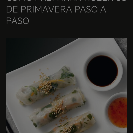
DE PRIMAVERA PASO A
INGREDIENTES
PASO
250 gr de pechuga de pollo
1/2 zanahoria
50 gr de brotes de bambú
1 chalota
50 g de fideos de arroz
50 g de brotes de soja
1 cucharada de aceite de sésamo tostado
1/2 cucharadita de especia de Dajong
2 cucharaditas de harina de maíz
2 cucharadas de salsa de soja
2 cucharaditas de salsa de pescado
2 cucharaditas de Sambal Oelek
12 obleas de arroz
2 huevos batidos