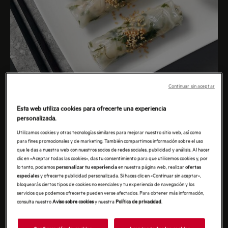
PREPARACIÓN
Tiempo de elaboración: 15 minutos
Dificultad baja
Para 4 personas (12 rollitos)
Continuar sin aceptar
Esta web utiliza cookies para ofrecerte una experiencia
personalizada.
Trocear en juliana la pechuga de pollo, la
Utilizamos cookies y otras tecnologías similares para mejorar nuestro sitio web, así como
para fines promocionales y de marketing. También compartimos información sobre el uso
zanahoria, los brotes de bambú y la chalota.
que le das a nuestra web con nuestros socios de redes sociales, publicidad y análisis. Al hacer
clic en «Aceptar todas las cookies», das tu consentimiento para que utilicemos cookies y, por
Humedecer los fideos de arroz y dejarlos escurrir.
lo tanto, podamos
en nuestra página web, realizar
personalizar tu experiencia
ofertas
Cortar las semillas y las raices de los brotes de
y ofrecerte publicidad personalizada. Si haces clic en «Continuar sin aceptar»,
especiales
bloquearás ciertos tipos de cookies no esenciales y tu experiencia de navegación y los
soja.
servicios que podemos ofrecerte pueden verse afectados. Para obtener más información,
Calentar el aceite de sésamo en una sartén y
consulta nuestro
Aviso sobre cookies
y nuestra
Política de privacidad
.
saltear el pollo a fuego muy fuerte. Agregar la
zanahoria, los brotes de bambú, los brotes de soja,