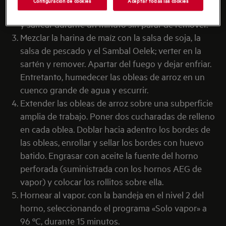
Configuración de cookies
Aceptar todas las cookies
los fideos de arroz, las especias Dajong y la chalota,
y saltear durante un minuto sin parar de remover.
Mezclar la harina de maíz con la salsa de soja, la
salsa de pescado y el Sambal Oelek; verter en la
sartén y remover. Apartar del fuego y dejar enfriar.
Entretanto, humedecer las obleas de arroz en un
cuenco grande de agua y escurrir.
Extender las obleas de arroz sobre una subperficie
amplia de trabajo. Poner dos cucharadas de relleno
en cada oblea. Doblar hacia adentro los bordes de
las obleas, enrollar y sellar los bordes con huevo
batido. Engrasar con aceite la fuente del horno
perforada (suministrada con los hornos AEG de
vapor) y colocar los rollitos sobre ella.
Hornear al vapor. con la bandeja en el nivel 2 del
horno, seleccionando el programa «Solo vapor» a
96 ºC, durante 15 minutos.