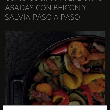
ASADAS CON BEICON Y
INGREDIENTES
SALVIA PASO A PASO
1/2 ramillete de salvia
1 zanahoria
1 calabacín
1 berenjena pequeña
1 pimiento amarillo
1 pimiento rojo
Sal y pimienta
6 cucharadas de aceite de oliva
100 g de beicon
1 limón
PREPARACIÓN