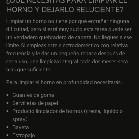
después de cada uso, pero un buen calendario de
HORNO Y DEJARLO RELUCIENTE?
mantenimiento y saber cómo limpiar el horno te
Limpiar un horno no tiene por qué entrañar ninguna
permitirá tenerlo siempre a punto, sin olores y en
dificultad, pero si está muy sucio esta tarea puede ser
condiciones óptimas.
Aunque a simple vista
un verdadero quebradero de cabeza. No llegues a ese
parezca una opción mucho más limpia que el uso
límite. Si empleas este electrodoméstico con relativa
de los fogones, ya sean eléctricos o de gas, cocinar
frecuencia y le das un pequeño repaso después de
al horno genera grasa y suciedad.
cada uso, una limpieza integral cada dos meses será
más que suficiente.
Para limpiar el horno en profundidad necesitarás:
Guantes de goma
Servilletas de papel
Producto limpiador de hornos (crema, líquido o
spray)
Bayeta
Estropajo