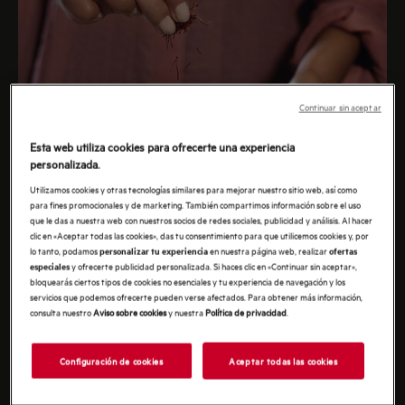
haber rape, congrio, pejesapo, rodaballo,
salmonetes, aguja o bacalao
8 vieiras
500 g de mejillones cultivados limpios y
desbarbados
Continuar sin aceptar
500 g de langostinos grandes crudos enteros
Esta web utiliza cookies para ofrecerte una experiencia
personalizada.
Utilizamos cookies y otras tecnologías similares para mejorar nuestro sitio web, así como
para fines promocionales y de marketing. También compartimos información sobre el uso
que le das a nuestra web con nuestros socios de redes sociales, publicidad y análisis. Al hacer
clic en «Aceptar todas las cookies», das tu consentimiento para que utilicemos cookies y, por
lo tanto, podamos
en nuestra página web, realizar
personalizar tu experiencia
ofertas
y ofrecerte publicidad personalizada. Si haces clic en «Continuar sin aceptar»,
especiales
bloquearás ciertos tipos de cookies no esenciales y tu experiencia de navegación y los
servicios que podemos ofrecerte pueden verse afectados. Para obtener más información,
consulta nuestro
Aviso sobre cookies
y nuestra
Política de privacidad
.
Configuración de cookies
Aceptar todas las cookies